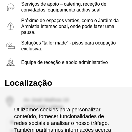
Serviços de apoio – catering, receção de
cumque quasi
convidados, equipamento audiovisual
voluptas amet
aut hic animi.
Próximo de espaços verdes, como o Jardim da
Quis hic
Amnistia Internacional, onde pode fazer uma
magnam
pausa.
aperiam quia
aspernatur
Soluções “tailor made” - pisos para ocupação
quisquam quas
exclusiva.
blanditiis autem
non?
Equipa de receção e apoio administrativo
Localização
Av José Malhoa 19
1070-040 Lisboa
Utilizamos cookies para personalizar
conteúdo, fornecer funcionalidades de
redes sociais e analisar o nosso tráfego.
Também partilhamos informações acerca