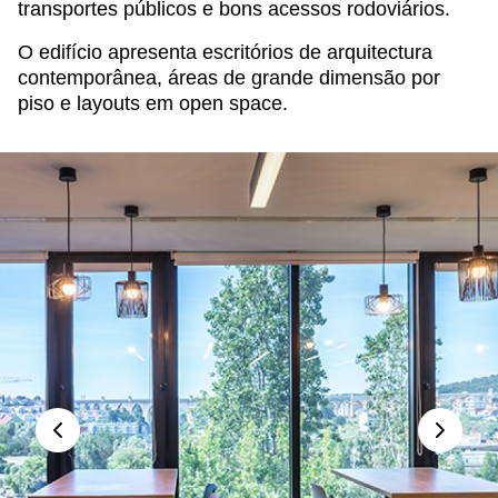
transportes públicos e bons acessos rodoviários.
O edifício apresenta escritórios de arquitectura
contemporânea, áreas de grande dimensão por
piso e layouts em open space.
er
ado
Lorem ipsum dolor
consectetur adipisi
Explicabo volupta
cumque quasi vol
hic animi. Quis 